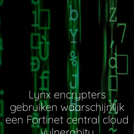
Lynx encrypters
gebruiken waarschijnlijk
een Fortinet central cloud
vulnerabity